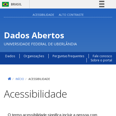
BRASIL
Simplifique!
ACESSIBILIDADE
ALTO CONTRASTE
Comunica BR
Participe
Dados Abertos
Acesso à informação
UNIVERSIDADE FEDERAL DE UBERLÂNDIA
Legislação
Canais
Dados
Organizações
Perguntas frequentes
Fale conosco
Sobre o portal
INÍCIO
ACESSIBILIDADE
Acessibilidade
O termo acessibilidade significa incluir a pessoa com