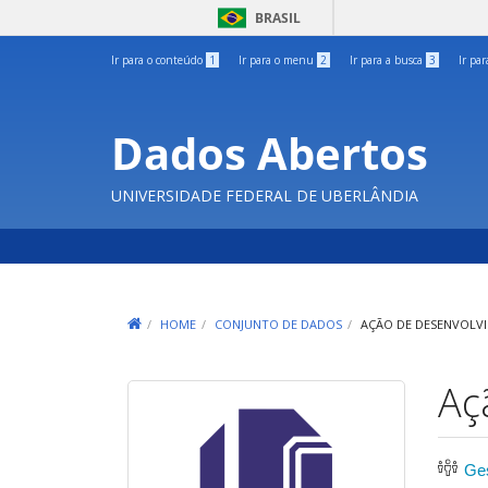
BRASIL
Ir para o conteúdo
1
Ir para o menu
2
Ir para a busca
3
Ir pa
Dados Abertos
UNIVERSIDADE FEDERAL DE UBERLÂNDIA
HOME
CONJUNTO DE DADOS
AÇÃO DE DESENVOLVI
Aç
Ge