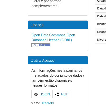
Geral e por normas
Organ
complementares.
Data d
Data d
Licença
Identi
Licen
Open Data Commons Open
Database License (ODbL)
Nível 
Outro Acesso
As informações nesta página (os
metadados do conjunto de dados)
também estão disponíveis
nesses formatos.
JSON
RDF
via the
DKAN API