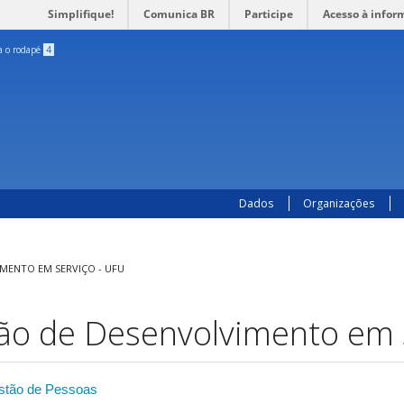
Simplifique!
Comunica BR
Participe
Acesso à infor
ra o rodapé
4
Dados
Organizações
MENTO EM SERVIÇO - UFU
ão de Desenvolvimento em 
stão de Pessoas