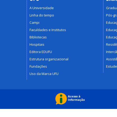
A Universidade
Gradu
Linha do tempo
Pós-g
Campi
Educaç
Faculdades e Institutos
Educaç
Bibliotecas
Educaç
Hospitais
Residê
Editora EDUFU
Interc
Estrutura organizacional
Assistê
Fundações
Estude
Uso da Marca UFU