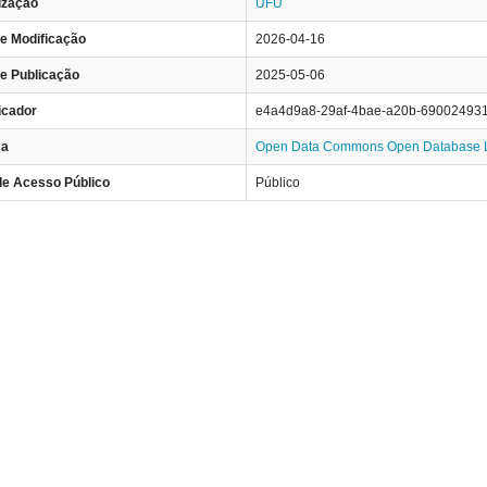
ização
UFU
e Modificação
2026-04-16
e Publicação
2025-05-06
ficador
e4a4d9a8-29af-4bae-a20b-69002493
ça
Open Data Commons Open Database L
de Acesso Público
Público