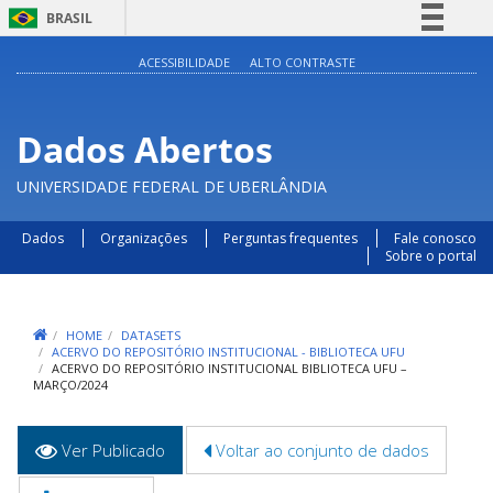
BRASIL
Simplifique!
ACESSIBILIDADE
ALTO CONTRASTE
Comunica BR
Participe
Dados Abertos
Acesso à informação
UNIVERSIDADE FEDERAL DE UBERLÂNDIA
Legislação
Canais
Dados
Organizações
Perguntas frequentes
Fale conosco
Sobre o portal
HOME
DATASETS
ACERVO DO REPOSITÓRIO INSTITUCIONAL - BIBLIOTECA UFU
ACERVO DO REPOSITÓRIO INSTITUCIONAL BIBLIOTECA UFU –
MARÇO/2024
Abas
Ver Publicado
(aba
Voltar ao conjunto de dados
primárias
ativa)