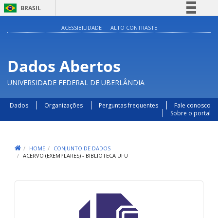
BRASIL
Simplifique!
ACESSIBILIDADE
ALTO CONTRASTE
Comunica BR
Participe
Dados Abertos
Acesso à informação
UNIVERSIDADE FEDERAL DE UBERLÂNDIA
Legislação
Canais
Dados
Organizações
Perguntas frequentes
Fale conosco
Sobre o portal
HOME
CONJUNTO DE DADOS
ACERVO (EXEMPLARES) - BIBLIOTECA UFU