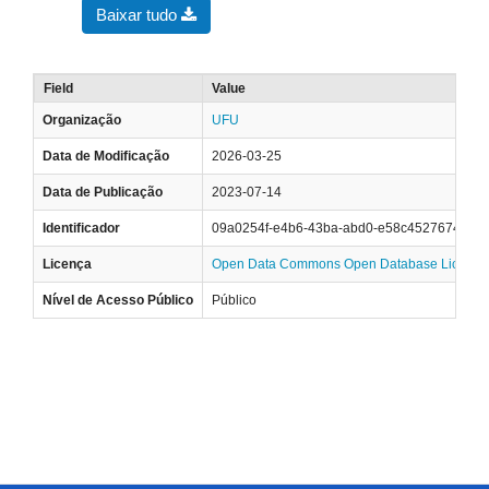
Baixar tudo
Field
Value
Organização
UFU
Data de Modificação
2026-03-25
Data de Publicação
2023-07-14
Identificador
09a0254f-e4b6-43ba-abd0-e58c45276747
Licença
Open Data Commons Open Database License
Nível de Acesso Público
Público