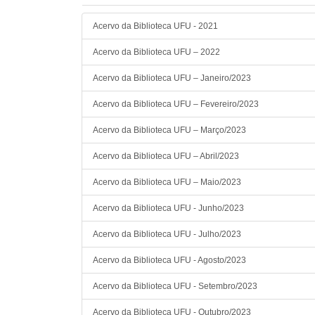
Acervo
E-books (Cambridge, IEEE, Karger)
Digital
Aquisição Perpétua
Acervo da Biblioteca UFU - 2021
Acervo
Peças teatrais (BDTeatro)
Digital
Aquisição Perpétua
Acervo
Anais de evento
Digital
N/A
Acervo da Biblioteca UFU – 2022
Acervo
Artigo de Periódico
Digital
N/A
Acervo da Biblioteca UFU – Janeiro/2023
Acervo
Capítulo de Livro
Digital
N/A
Acervo
Dissertação
Digital
N/A
Acervo da Biblioteca UFU – Fevereiro/2023
Acervo
Guias de estudo
Digital
N/A
Acervo da Biblioteca UFU – Março/2023
Acervo
Livro
Digital
N/A
Acervo
Livro eletrônico (e-book)
Digital
N/A
Acervo da Biblioteca UFU – Abril/2023
Acervo
Memorial
Digital
N/A
Acervo da Biblioteca UFU – Maio/2023
Acervo
Relatório de Pesquisa
Digital
N/A
Acervo
Tese
Digital
N/A
Acervo da Biblioteca UFU - Junho/2023
Acervo
Tese Professor Titular
Digital
N/A
Acervo da Biblioteca UFU - Julho/2023
Acervo
Trabalho de Conclusão de Curso
Digital
N/A
Acervo
Trabalho de Conclusão de Residência
Digital
N/A
Acervo da Biblioteca UFU - Agosto/2023
Acervo
Trabalho de Evento
Digital
N/A
Acervo da Biblioteca UFU - Setembro/2023
Acervo
Documento Administrativo
Digital
N/A
Acervo da Biblioteca UFU - Outubro/2023