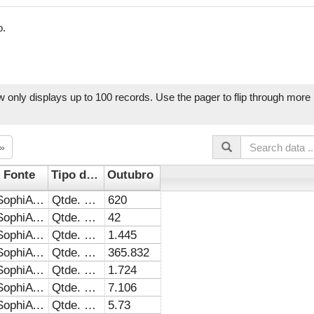
o.
w only displays up to 100 records. Use the pager to flip through more r
»
Fonte
Tipo de Indicador
Outubro
SophiA e Banco de dados Estatísticos SISBI/UFU
Qtde. Mês
620
SophiA e Banco de dados Estatísticos SISBI/UFU
Qtde. Mês
42
SophiA e Banco de dados Estatísticos SISBI/UFU
Qtde. Mês
1.445
SophiA e Banco de dados Estatísticos SISBI/UFU
Qtde. Mês
365.832
SophiA e Banco de dados Estatísticos SISBI/UFU
Qtde. Mês
1.724
SophiA e Banco de dados Estatísticos SISBI/UFU
Qtde. Mês
7.106
SophiA e Banco de dados Estatísticos SISBI/UFU
Qtde. Mês
5.73