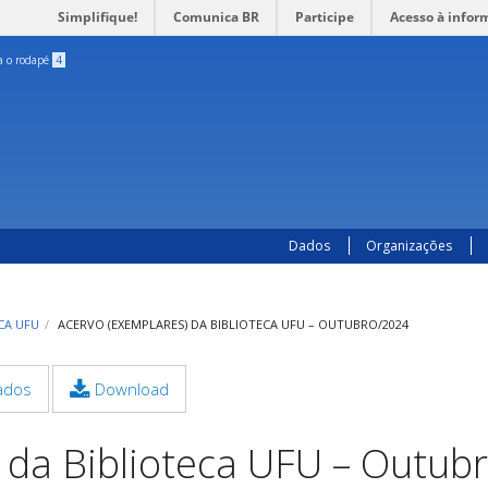
Simplifique!
Comunica BR
Participe
Acesso à infor
ra o rodapé
4
Dados
Organizações
CA UFU
ACERVO (EXEMPLARES) DA BIBLIOTECA UFU – OUTUBRO/2024
ados
Download
 da Biblioteca UFU – Outub