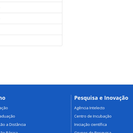
5
5
no
Pesquisa e Inovação
ação
Agência Intelecto
raduação
Centro de Incubação
ão a Distância
Iniciação científica
ão Básica
Grupos de Pesquisa