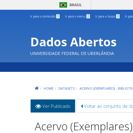
BRASIL
Ir para o conteúdo
1
Ir para o menu
2
Ir para a busca
3
Ir pa
Dados Abertos
UNIVERSIDADE FEDERAL DE UBERLÂNDIA
HOME
DATASETS
ACERVO (EXEMPLARES) - BIBLIOTE
Abas
Ver Publicado
(aba
Voltar ao conjunto de d
primárias
ativa)
Acervo (Exemplares)