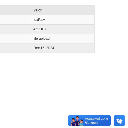
Valor
text/csv
4.53 KB
file upload
Dec 16, 2024