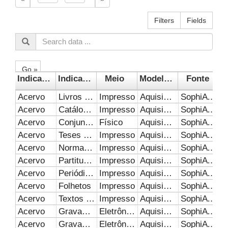
Filters
Fields
Go »
Indicador 1
Indicador 2
Meio
Modelo de negócio
Fonte
Acervo
Livros (exemplares)
Impresso
Aquisição Perpétua
SophiA e Banco de dados Estatísticos SISBI/UFU
Acervo
Catálogo de arte
Impresso
Aquisição Perpétua
SophiA e Banco de dados Estatísticos SISBI/UFU
Acervo
Conjunto de peças
Físico
Aquisição Perpétua
SophiA e Banco de dados Estatísticos SISBI/UFU
Acervo
Teses (UFU e externa)
Impresso
Aquisição Perpétua
SophiA e Banco de dados Estatísticos SISBI/UFU
Acervo
Normas técnicas
Impresso
Aquisição Perpétua
SophiA e Banco de dados Estatísticos SISBI/UFU
Acervo
Partituras
Impresso
Aquisição Perpétua
SophiA e Banco de dados Estatísticos SISBI/UFU
Acervo
Periódicos
Impresso
Aquisição Perpétua
SophiA e Banco de dados Estatísticos SISBI/UFU
Acervo
Folhetos
Impresso
Aquisição Perpétua
SophiA e Banco de dados Estatísticos SISBI/UFU
Acervo
Textos de teatro
Impresso
Aquisição Perpétua
SophiA e Banco de dados Estatísticos SISBI/UFU
Acervo
Gravação de som musical (inclui CDs sonoro, fitas cassete, DVDs)
Eletrônico
Aquisição Perpétua
SophiA e Banco de dados Estatísticos SISBI/UFU
Acervo
Gravação de vídeo (inclui DVDs, fitas de vídeo)
Eletrônico
Aquisição Perpétua
SophiA e Banco de dados Estatísticos SISBI/UFU