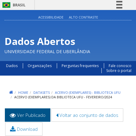
BRASIL
Simplifique!
ACESSIBILIDADE
ALTO CONTRASTE
Comunica BR
Participe
Dados Abertos
Acesso à informação
UNIVERSIDADE FEDERAL DE UBERLÂNDIA
Legislação
Canais
Dados
Organizações
Perguntas frequentes
Fale conosco
Sobre o portal
HOME
DATASETS
ACERVO (EXEMPLARES) - BIBLIOTECA UFU
ACERVO (EXEMPLARES) DA BIBLIOTECA UFU - FEVEREIRO/2024
Abas
Ver Publicado
(aba
Voltar ao conjunto de dados
primárias
ativa)
Download