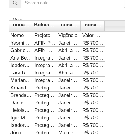
Go »
_noname_
Bolsistas PROEXC (1° Semestre de 2024) - Portal de Dados Abertos/Portal Brasileiro de Dados Abertos
_noname_1
_noname_2
Nome
Projeto
Vigência
Valor mensal de pagamento
Yasmin da Silva Ximenes
AFIN PATOS DE MINAS
Janeiro a Junho/2024
R$ 700,00
Gabriel Rodrigues Barbosa
AFIN MONTE CARMELO
Abril a Junho/2024
R$ 700,00
Ana Beatriz Fernandes Soares
Integração entre Ensino e serviço com Estudantes da Universidade Federal de Uberlândia
Janeiro a Junho/2024
R$ 700,00
Isadora Dias Silva
Integração entre Ensino e serviço com Estudantes da Universidade Federal de Uberlândia
Abril a Junho/2024
R$ 700,00
Lara Ruiz Ferraresi
Integração entre Ensino e serviço com Estudantes da Universidade Federal de Uberlândia
Abril a Junho/2024
R$ 700,00
Mariana Aparecida Borges Costa
Integração entre Ensino e serviço com Estudantes da Universidade Federal de Uberlândia
Janeiro a Junho/2024
R$ 700,00
Amanda Viana Hortencio
Proteger-se: todos conectados
Janeiro a Junho/2024
R$ 700,00
Brenda de Souza Marques
Proteger-se: todos conectados
Janeiro a Junho/2024
R$ 700,00
Daniela Grotto Alves
Proteger-se: todos conectados
Janeiro a Maio/2024
R$ 700,00
Heloisa Carlos Reis
Proteger-se: todos conectados
Janeiro a Junho/2024
R$ 700,00
Igor Matos da Silva
Proteger-se: todos conectados
Janeiro a Junho/2024
R$ 700,00
Isadora Cristina Rodrigues de Oliveira
Proteger-se: todos conectados
Janeiro a Junho/2024
R$ 700,00
Júnio Matheus Moreira Nascimento
Proteger-se: todos conectados
Maio e Junho/2024
R$ 700,00