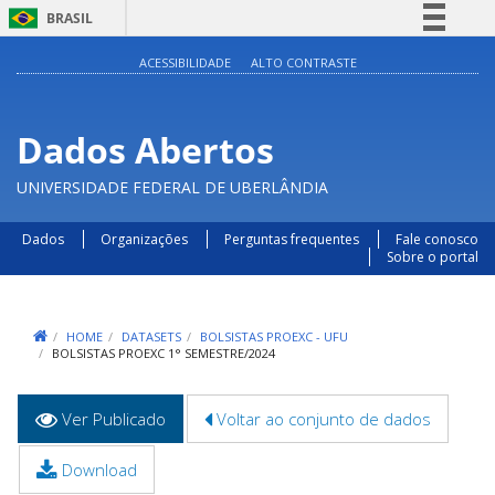
BRASIL
Simplifique!
ACESSIBILIDADE
ALTO CONTRASTE
Comunica BR
Participe
Dados Abertos
Acesso à informação
UNIVERSIDADE FEDERAL DE UBERLÂNDIA
Legislação
Canais
Dados
Organizações
Perguntas frequentes
Fale conosco
Sobre o portal
HOME
DATASETS
BOLSISTAS PROEXC - UFU
BOLSISTAS PROEXC 1° SEMESTRE/2024
Abas
Ver Publicado
(aba
Voltar ao conjunto de dados
primárias
ativa)
Download