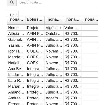
Go »
_noname_
Bolsistas PROEXC (2° Semestre de 2024) - Portal de Dados Abertos/Portal Brasileiro de Dados Abertos
_noname_1
_noname_2
_noname_3
Nome
Projeto
Vigência
Valor mensal de pagamento
Aléxia Júnia Gonçalves
AFIN PATOS DE MINAS
Outubro a dezembro/24
R$ 700,00
Gabriel Rodrigues Barbosa
AFIN MONTE CARMELO
Julho a Novembro/24
R$ 700,00
Yasmin da Silva Ximenes
AFIN PATOS DE MINAS
Julho a setembro/2024
R$ 700,00
Igor Herrera Santos
COEXT/IARTE - 2024
Novembro e dezembro/24
R$ 700,00
Marciel Domingues Ferreira Junior
COEXT/IARTE - 2024
Novembro e dezembro/24
R$ 700,00
Natielly Rocha Lovezutte
COEXT/IARTE - 2024
Novembro e dezembro/24
R$ 700,00
Ana Beatriz Fernandes Soares
Integração entre Ensino e serviço com Estudantes da Universidade Federal de Uberlândia
Julho a Dezembro/24
R$ 700,00
Isadora Dias Silva
Integração entre Ensino e serviço com Estudantes da Universidade Federal de Uberlândia
Julho a Dezembro/24
R$ 700,00
Lara Ruiz Ferraresi
Integração entre Ensino e serviço com Estudantes da Universidade Federal de Uberlândia
Julho a Dezembro/24
R$ 700,00
Mariana Aparecida Borges Costa
Integração entre Ensino e serviço com Estudantes da Universidade Federal de Uberlândia
Julho a Novembro/24
R$ 700,00
Amanda Viana Hortencio
Proteger-se: todos conectados
Julho a Dezembro/24
R$ 700,00
Andressa Ribeiro Ferreira
Proteger-se: todos conectados
Agosto a dezembro/24
R$ 700,00
Fernanda Lima Martins
Proteger-se: todos conectados
Novembro e dezembro/24
R$ 700,00