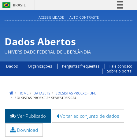
BRASIL
Simplifique!
ACESSIBILIDADE
ALTO CONTRASTE
Comunica BR
Participe
Dados Abertos
Acesso à informação
UNIVERSIDADE FEDERAL DE UBERLÂNDIA
Legislação
Canais
Dados
Organizações
Perguntas frequentes
Fale conosco
Sobre o portal
HOME
DATASETS
BOLSISTAS PROEXC - UFU
BOLSISTAS PROEXC 2° SEMESTRE/2024
Abas
Ver Publicado
(aba
Voltar ao conjunto de dados
primárias
ativa)
Download