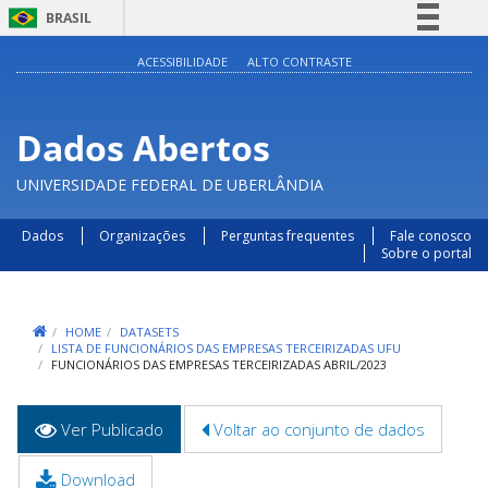
BRASIL
Simplifique!
ACESSIBILIDADE
ALTO CONTRASTE
Comunica BR
Participe
Dados Abertos
Acesso à informação
UNIVERSIDADE FEDERAL DE UBERLÂNDIA
Legislação
Canais
Dados
Organizações
Perguntas frequentes
Fale conosco
Sobre o portal
HOME
DATASETS
LISTA DE FUNCIONÁRIOS DAS EMPRESAS TERCEIRIZADAS UFU
FUNCIONÁRIOS DAS EMPRESAS TERCEIRIZADAS ABRIL/2023
Abas
Ver Publicado
(aba
Voltar ao conjunto de dados
primárias
ativa)
Download