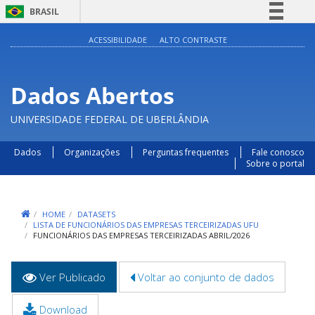
BRASIL
Simplifique!
ACESSIBILIDADE
ALTO CONTRASTE
Comunica BR
Participe
Dados Abertos
Acesso à informação
UNIVERSIDADE FEDERAL DE UBERLÂNDIA
Legislação
Canais
Dados
Organizações
Perguntas frequentes
Fale conosco
Sobre o portal
HOME
DATASETS
LISTA DE FUNCIONÁRIOS DAS EMPRESAS TERCEIRIZADAS UFU
FUNCIONÁRIOS DAS EMPRESAS TERCEIRIZADAS ABRIL/2026
Abas
Ver Publicado
(aba
Voltar ao conjunto de dados
primárias
ativa)
Download