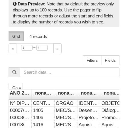
Data Preview:
Note that by default the preview only
displays up to 100 records. Use the pager to flip
through more records or adjust the start and end fields
to display the number of records you wish to see.
Grid
4
records
–
«
»
Filters
Fields
Go »
ANO 2022
_noname_
_noname_1
_noname_2
_noname_3
Nº DIPOC
CENTRO DE CUSTO
ÓRGÃO
IDENTIFICAÇÃO
OBJETO
00007/2022
1405
MEC/SESU
Desenvolvimento de Tecnologias Sociais com e para as trabalhadoras e trabalhadores organizados em coletivos populares solidários incubados no Cieps
Diálogo entre as unidades acadêmicas da UFU, movimentos sociais diversos e as organizações produtivas solidárias, oportunizando espaço de desenvolvimento de tecnologias sociais apropriadas às necessidades das trabalhadoras e trabalhadores, aprendizado extensionista e a formação de futuros profissionais engajados com as necessidades das trabalhadoras e trabalhadores que se organizam a partir dos princípios da Economia Popular Solidária.
00008/2022
1406
MEC/SESU
Projeto Casa de Sementes Crioulas
Promoção de atividades formativas: cursos, oficinas, campanhas informativas, eventos e produções bibliográficas em áreas temáticas de relevância social. O foco é contribuir para que trabalhadoras e trabalhadores de comunidades tradicionais, especialmente uilombolas e agricultores familiares camponeses em transição agroecológica, possam apropriar-se de conhecimentos que possibilitem dominar todos os elos da cadeia produtiva de hortifrutis orgânicos, da reprodução de sementes até a comercialização dos alimentos. Este projeto também proporciona diálogo entre as unidades acadêmicas da UFU, movimentos sociais diversos e as comunidades tradicionais, oportunizando espaço de aprendizado extensionista e a formação de futuros profissionais engajados com as necessidades das trabalhadoras e trabalhadores que se organizam a partir dos princípios da Economia Popular solidária.
00018/2022
1416
MEC/SESU
Aquisição de equipamentos de informática
Aquisição de notebooks