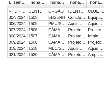
1º semestre 2024
_noname_
_noname_1
_noname_2
_noname_3
Nº DIPOC
CENTRO DE CUSTO
ÓRGÃO
IDENTIFICAÇÃO
OBJETO
004/2024
1503
EBSERH
Conclusão da construção do remanescente da obra do bloco 8DJU
Equipar o novo Pronto-Socorro do Hospital de Clínicas da Universidade Federal de Uberlândia - HC-UFU
006/2024
1505
PMU/SMS
Aquisição de equipamentos
Aquisição de equipamentos para os laboratórios de aula prática do Curos Técnico de Enfermagem da Escola Técnica e Saúde ESTES
007/2024
1506
CÂMARA DEPUTADOS
Projeto de extensão
Projeto Proteger-se, você não está só, estamos todos conectados
008/2024
1507
CÂMARA DEPUTADOS
Projeto de extensão
Implementação de melhorias nas estruturas físicas onde se dão as ações de Programas de Extensão e Cultura da UFU
009/2024
1508
CÂMARA DEPUTADOS
Projeto de extensão
Projeto de extensão Georreferenciamento do Assentamento Dom José Mauro
019/2024
1518
MEC/SESU
Aquisição de Equipamentos e Material Permanente
Aquisição de Equipamentos e Material Permanente
021/2024
1520
CÂMARA DEPUTADOS
Projeto de extensão
Ampliação das ações de extensão e cultura na UFU