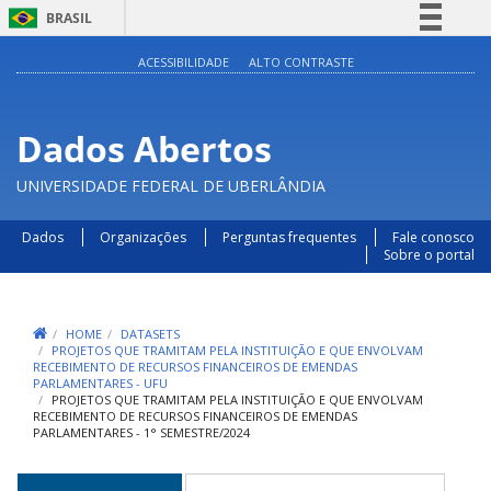
BRASIL
Simplifique!
ACESSIBILIDADE
ALTO CONTRASTE
Comunica BR
Participe
Dados Abertos
Acesso à informação
UNIVERSIDADE FEDERAL DE UBERLÂNDIA
Legislação
Canais
Dados
Organizações
Perguntas frequentes
Fale conosco
Sobre o portal
HOME
DATASETS
PROJETOS QUE TRAMITAM PELA INSTITUIÇÃO E QUE ENVOLVAM
RECEBIMENTO DE RECURSOS FINANCEIROS DE EMENDAS
PARLAMENTARES - UFU
PROJETOS QUE TRAMITAM PELA INSTITUIÇÃO E QUE ENVOLVAM
RECEBIMENTO DE RECURSOS FINANCEIROS DE EMENDAS
PARLAMENTARES - 1° SEMESTRE/2024
Abas