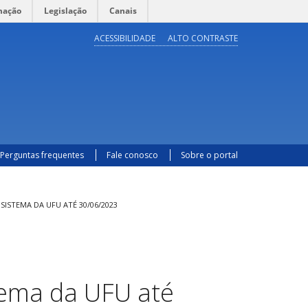
mação
Legislação
Canais
ACESSIBILIDADE
ALTO CONTRASTE
Perguntas frequentes
Fale conosco
Sobre o portal
ISTEMA DA UFU ATÉ 30/06/2023
tema da UFU até