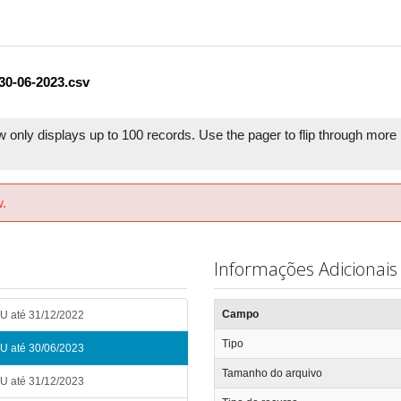
30-06-2023.csv
w only displays up to 100 records. Use the pager to flip through more r
w.
Informações Adicionais
Campo
FU até 31/12/2022
Tipo
FU até 30/06/2023
Tamanho do arquivo
FU até 31/12/2023