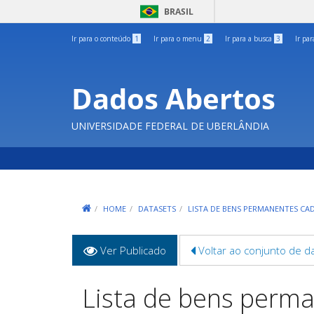
BRASIL
Ir para o conteúdo
1
Ir para o menu
2
Ir para a busca
3
Ir pa
Dados Abertos
UNIVERSIDADE FEDERAL DE UBERLÂNDIA
HOME
DATASETS
LISTA DE BENS PERMANENTES CA
Abas
Ver Publicado
(aba
Voltar ao conjunto de d
primárias
ativa)
Lista de bens perm