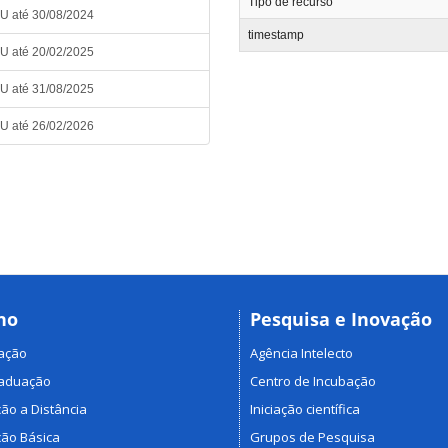
Tipo de recurso
FU até 30/08/2024
timestamp
FU até 20/02/2025
FU até 31/08/2025
FU até 26/02/2026
no
Pesquisa e Inovação
ação
Agência Intelecto
raduação
Centro de Incubação
ão a Distância
Iniciação científica
ão Básica
Grupos de Pesquisa