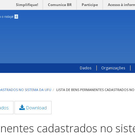
Simplifique!
Comunica BR
Participe
Acesso à infor
ra o rodapé
4
Dados
Organizações
DASTRADOS NO SISTEMA DA UFU
LISTA DE BENS PERMANENTES CADASTRADOS NO S
ados
Download
anentes cadastrados no sis