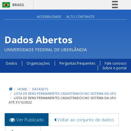
BRASIL
Simplifique!
ACESSIBILIDADE
ALTO CONTRASTE
Comunica BR
Participe
Dados Abertos
Acesso à informação
UNIVERSIDADE FEDERAL DE UBERLÂNDIA
Legislação
Canais
Dados
Organizações
Perguntas frequentes
Fale conosco
Sobre o portal
HOME
DATASETS
LISTA DE BENS PERMANENTES CADASTRADOS NO SISTEMA DA UFU
LISTA DE BENS PERMANENTES CADASTRADOS NO SISTEMA DA UFU
ATÉ 31/12/2022
Abas
Ver Publicado
(aba
Voltar ao conjunto de dados
primárias
ativa)