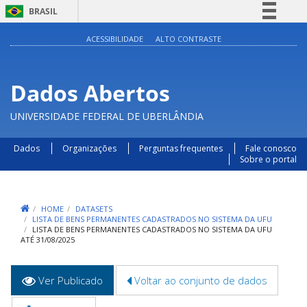
BRASIL
Simplifique!
ACESSIBILIDADE
ALTO CONTRASTE
Comunica BR
Participe
Dados Abertos
Acesso à informação
UNIVERSIDADE FEDERAL DE UBERLÂNDIA
Legislação
Canais
Dados
Organizações
Perguntas frequentes
Fale conosco
Sobre o portal
HOME
DATASETS
LISTA DE BENS PERMANENTES CADASTRADOS NO SISTEMA DA UFU
LISTA DE BENS PERMANENTES CADASTRADOS NO SISTEMA DA UFU
ATÉ 31/08/2025
Abas
Ver Publicado
(aba
Voltar ao conjunto de dados
primárias
ativa)