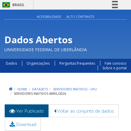
BRASIL
Simplifique!
ACESSIBILIDADE
ALTO CONTRASTE
Comunica BR
Participe
Dados Abertos
Acesso à informação
UNIVERSIDADE FEDERAL DE UBERLÂNDIA
Legislação
Canais
Dados
Organizações
Perguntas frequentes
Fale conosco
Sobre o portal
HOME
DATASETS
SERVIDORES INATIVOS - UFU
SERVIDORES INATIVOS ABRIL/2026
Abas
Ver Publicado
(aba
Voltar ao conjunto de dados
primárias
ativa)
Download