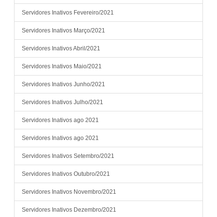
ADALCI DOS ANJOS FERREIRA
411309
Vencimentos e Vantagem Fixas
11278,68
ADALCI DOS ANJOS FERREIRA
411309
Benefícios Assistenciais e Previdenciários
458,01
Servidores Inativos Fevereiro/2021
ADALCI DOS ANJOS FERREIRA
411309
Deduções Legais
-406,45
Servidores Inativos Março/2021
ADALTON LIMA DE AGUIAR
410821
Vencimentos e Vantagem Fixas
14676,54
ADALTON LIMA DE AGUIAR
410821
Decisões Judiciais
10555,61
Servidores Inativos Abril/2021
ADALTON LIMA DE AGUIAR
410821
Deduções Legais
-2644,05
Servidores Inativos Maio/2021
ADELAIDE TAITSON CARDOSO
410306
Vencimentos e Vantagem Fixas
16241,69
Servidores Inativos Junho/2021
ADELAIDE TAITSON CARDOSO
410306
Benefícios Assistenciais e Previdenciários
421,64
ADELAIDE TAITSON CARDOSO
410306
Deduções Legais
-1160,62
Servidores Inativos Julho/2021
ADELIA MARTINS MORAIS
410734
Vencimentos e Vantagem Fixas
5618,87
Servidores Inativos ago 2021
ADELIA MARTINS MORAIS
410734
Benefícios Assistenciais e Previdenciários
362,9
ADELIA ROSA DOS SANTOS JUNQUEIRA
409633
Vencimentos e Vantagem Fixas
8058,5
Servidores Inativos ago 2021
Servidores Inativos Setembro/2021
Servidores Inativos Outubro/2021
Servidores Inativos Novembro/2021
Servidores Inativos Dezembro/2021