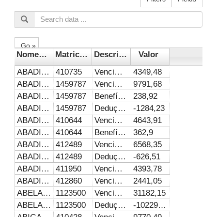
Go »
Nome_Servidor
Matricula_SIAPE
DescricaoDespesa
Valor
ABADIA BELCHIOR GOMES
410735
Vencimentos e Vantagem Fixas
4349,48
ABADIA DE FATIMA ROSA MACEDO
1459787
Vencimentos e Vantagem Fixas
9791,68
ABADIA DE FATIMA ROSA MACEDO
1459787
Benefícios Assistenciais e Previdenciários
238,92
ABADIA DE FATIMA ROSA MACEDO
1459787
Deduções Legais
-1284,23
ABADIA GOMES VARGAS
410644
Vencimentos e Vantagem Fixas
4643,91
ABADIA GOMES VARGAS
410644
Benefícios Assistenciais e Previdenciários
362,9
ABADIA IVONETE DOS REIS
412489
Vencimentos e Vantagem Fixas
6568,35
ABADIA IVONETE DOS REIS
412489
Deduções Legais
-626,51
ABADIO PAULINO
411950
Vencimentos e Vantagem Fixas
4393,78
ABADIO ROBERTO DIAS
412860
Vencimentos e Vantagem Fixas
2441,05
ABELARDO MOREIRA DOS SANTOS PENNA NETO
1123500
Vencimentos e Vantagem Fixas
31182,15
ABELARDO MOREIRA DOS SANTOS PENNA NETO
1123500
Deduções Legais
-10229,82
ABIGAIL DE ALMEIDA RAMOS
410428
Vencimentos e Vantagem Fixas
9770,49