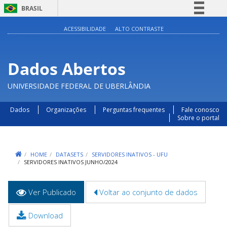
BRASIL
Simplifique!
ACESSIBILIDADE
ALTO CONTRASTE
Comunica BR
Participe
Dados Abertos
Acesso à informação
UNIVERSIDADE FEDERAL DE UBERLÂNDIA
Legislação
Canais
Dados
Organizações
Perguntas frequentes
Fale conosco
Sobre o portal
HOME
DATASETS
SERVIDORES INATIVOS - UFU
SERVIDORES INATIVOS JUNHO/2024
Abas
Ver Publicado
(aba
Voltar ao conjunto de dados
primárias
ativa)
Download