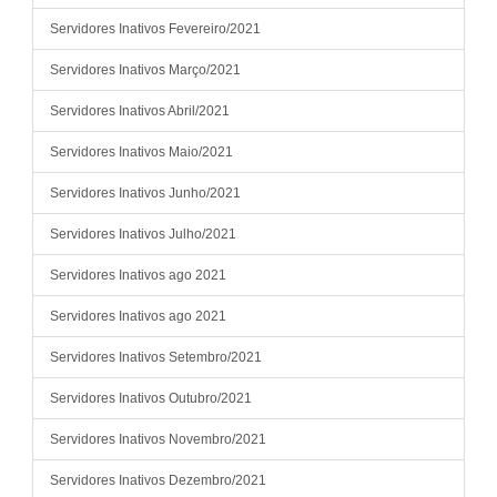
ACHILES ALVES BARRETO
Vencimentos e Vantagem Fixas
4078,67
ACHILES ALVES BARRETO
Gratificações
2039,33
Servidores Inativos Fevereiro/2021
ACRISIO JOSE SILVA
Vencimentos e Vantagem Fixas
3487,71
Servidores Inativos Março/2021
ACRISIO JOSE SILVA
Benefícios Assistenciais e Previdenciários
642,08
ACRISIO JOSE SILVA
Gratificações
1743,85
Servidores Inativos Abril/2021
ADA MALAQUIAS DA SILVA
Vencimentos e Vantagem Fixas
4553,85
Servidores Inativos Maio/2021
ADA MALAQUIAS DA SILVA
Gratificações
2276,92
Servidores Inativos Junho/2021
ADAGUIMAR DE SIQUEIRA
Vencimentos e Vantagem Fixas
10573,72
ADAGUIMAR DE SIQUEIRA
Gratificações
5286,86
Servidores Inativos Julho/2021
ADAGUIMAR DE SIQUEIRA
Deduções Legais
-404,21
Servidores Inativos ago 2021
ADAIR ALVES TEIXEIRA
Vencimentos e Vantagem Fixas
15877,78
ADAIR ALVES TEIXEIRA
Benefícios Assistenciais e Previdenciários
186,5
Servidores Inativos ago 2021
Servidores Inativos Setembro/2021
Servidores Inativos Outubro/2021
Servidores Inativos Novembro/2021
Servidores Inativos Dezembro/2021