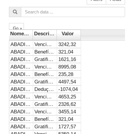
Go »
Nome_Servidor
DescricaoDespesa
Valor
ABADIA BELCHIOR GOMES
Vencimentos e Vantagem Fixas
3242,32
ABADIA BELCHIOR GOMES
Benefícios Assistenciais e Previdenciários
321,04
ABADIA BELCHIOR GOMES
Gratificações
1621,16
ABADIA DE FATIMA ROSA MACEDO
Vencimentos e Vantagem Fixas
8995,08
ABADIA DE FATIMA ROSA MACEDO
Benefícios Assistenciais e Previdenciários
235,28
ABADIA DE FATIMA ROSA MACEDO
Gratificações
4497,54
ABADIA DE FATIMA ROSA MACEDO
Deduções Legais
-1074,04
ABADIA FERREIRA DA SILVA
Vencimentos e Vantagem Fixas
4653,25
ABADIA FERREIRA DA SILVA
Gratificações
2326,62
ABADIA GOMES VARGAS
Vencimentos e Vantagem Fixas
3455,14
ABADIA GOMES VARGAS
Benefícios Assistenciais e Previdenciários
321,04
ABADIA GOMES VARGAS
Gratificações
1727,57
ABADIA IVONETE DOS REIS
Vencimentos e Vantagem Fixas
5350,14