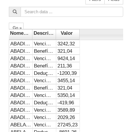
Go »
Nome_Servidor
DescricaoDespesa
Valor
ABADIA BELCHIOR GOMES
Vencimentos e Vantagem Fixas
3242,32
ABADIA BELCHIOR GOMES
Benefícios Assistenciais e Previdenciários
321,04
ABADIA DE FATIMA ROSA MACEDO
Vencimentos e Vantagem Fixas
9424,14
ABADIA DE FATIMA ROSA MACEDO
Benefícios Assistenciais e Previdenciários
211,36
ABADIA DE FATIMA ROSA MACEDO
Deduções Legais
-1200,39
ABADIA GOMES VARGAS
Vencimentos e Vantagem Fixas
3455,14
ABADIA GOMES VARGAS
Benefícios Assistenciais e Previdenciários
321,04
ABADIA IVONETE DOS REIS
Vencimentos e Vantagem Fixas
5350,14
ABADIA IVONETE DOS REIS
Deduções Legais
-419,96
ABADIO PAULINO
Vencimentos e Vantagem Fixas
3589,89
ABADIO ROBERTO DIAS
Vencimentos e Vantagem Fixas
2029,26
ABELARDO MOREIRA DOS SANTOS PENNA NETO
Vencimentos e Vantagem Fixas
27245,23
ABELARDO MOREIRA DOS SANTOS PENNA NETO
Deduções Legais
-8691,26