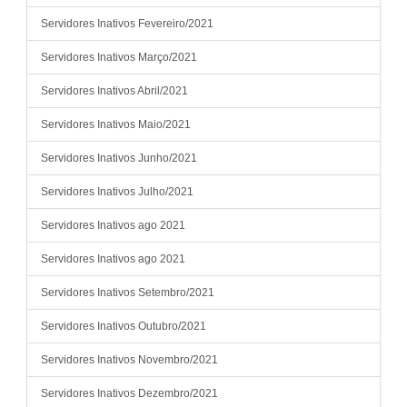
ADALBERTO DE PAULA PARANHOS
Deduções Legais
-6802,9
ADALCI DOS ANJOS FERREIRA
Vencimentos e Vantagem Fixas
9134,01
Servidores Inativos Fevereiro/2021
ADALCI DOS ANJOS FERREIRA
Benefícios Assistenciais e Previdenciários
405,18
Servidores Inativos Março/2021
ADALCI DOS ANJOS FERREIRA
Deduções Legais
-141,6
ADALTON LIMA DE AGUIAR
Vencimentos e Vantagem Fixas
12475,01
Servidores Inativos Abril/2021
ADALTON LIMA DE AGUIAR
Decisões Judiciais
10413,92
Servidores Inativos Maio/2021
ADALTON LIMA DE AGUIAR
Deduções Legais
-6500,7
Servidores Inativos Junho/2021
ADELAIDE TAITSON CARDOSO
Vencimentos e Vantagem Fixas
13726,53
ADELAIDE TAITSON CARDOSO
Benefícios Assistenciais e Previdenciários
397,86
Servidores Inativos Julho/2021
ADELAIDE TAITSON CARDOSO
Deduções Legais
-807,52
Servidores Inativos ago 2021
ADELIA MARTINS MORAIS
Vencimentos e Vantagem Fixas
4454,26
ADELIA MARTINS MORAIS
Benefícios Assistenciais e Previdenciários
321,04
Servidores Inativos ago 2021
Servidores Inativos Setembro/2021
Servidores Inativos Outubro/2021
Servidores Inativos Novembro/2021
Servidores Inativos Dezembro/2021