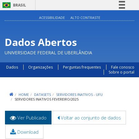
BRASIL
Simplifique!
ACESSIBILIDADE
ALTO CONTRASTE
Comunica BR
Participe
Dados Abertos
Acesso à informação
UNIVERSIDADE FEDERAL DE UBERLÂNDIA
Legislação
Canais
Dados
Organizações
Perguntas frequentes
Fale conosco
Sobre o portal
HOME
DATASETS
SERVIDORES INATIVOS - UFU
SERVIDORES INATIVOS FEVEREIRO/2025
Abas
Ver Publicado
(aba
Voltar ao conjunto de dados
primárias
ativa)
Download