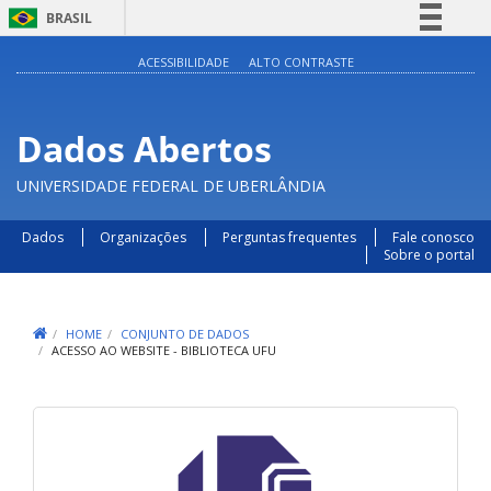
BRASIL
Simplifique!
ACESSIBILIDADE
ALTO CONTRASTE
Comunica BR
Participe
Dados Abertos
Acesso à informação
UNIVERSIDADE FEDERAL DE UBERLÂNDIA
Legislação
Canais
Dados
Organizações
Perguntas frequentes
Fale conosco
Sobre o portal
HOME
CONJUNTO DE DADOS
ACESSO AO WEBSITE - BIBLIOTECA UFU