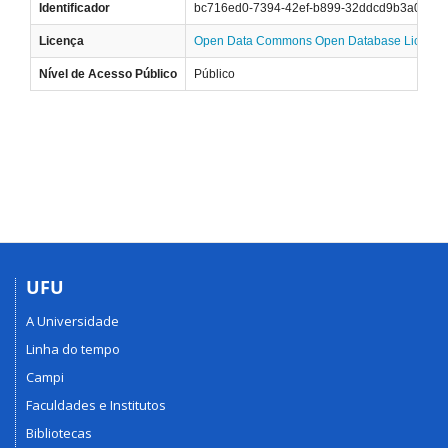
Identificador
bc716ed0-7394-42ef-b899-32ddcd9b3a08
Licença
Open Data Commons Open Database License
Nível de Acesso Público
Público
UFU
A Universidade
Linha do tempo
Campi
Faculdades e Institutos
Bibliotecas