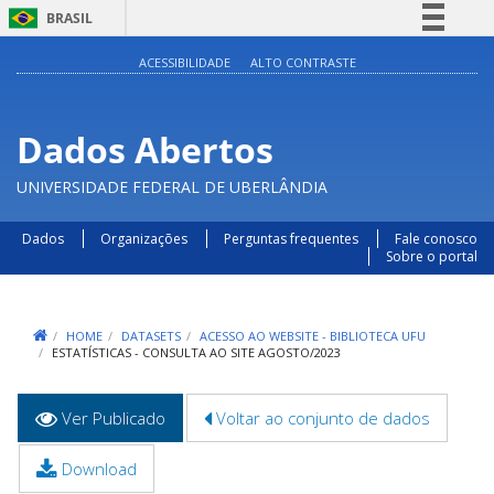
BRASIL
Simplifique!
ACESSIBILIDADE
ALTO CONTRASTE
Comunica BR
Participe
Dados Abertos
Acesso à informação
UNIVERSIDADE FEDERAL DE UBERLÂNDIA
Legislação
Canais
Dados
Organizações
Perguntas frequentes
Fale conosco
Sobre o portal
HOME
DATASETS
ACESSO AO WEBSITE - BIBLIOTECA UFU
ESTATÍSTICAS - CONSULTA AO SITE AGOSTO/2023
Abas
Ver Publicado
(aba
Voltar ao conjunto de dados
primárias
ativa)
Download