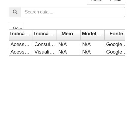
Go »
Indicador 1
Indicador 2
Meio
Modelo de negócio
Fonte
Acesso ao website
Consultas (Sessões)
N/A
N/A
Google Analytics
Acesso ao website
Visualização
N/A
N/A
Google Analytics