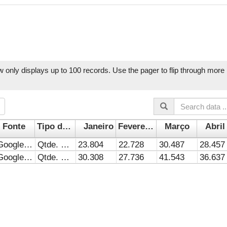
w only displays up to 100 records. Use the pager to flip through more r
Fonte
Tipo de Indicador
Janeiro
Fevereiro
Março
Abril
Google Analytics
Qtde. Mês
23.804
22.728
30.487
28.457
Google Analytics
Qtde. Mês
30.308
27.736
41.543
36.637