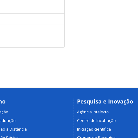
no
Pesquisa e Inovação
ação
Agência Intelecto
raduação
Centro de Incubação
ão a Distância
Iniciação científica
ão Básica
Grupos de Pesquisa