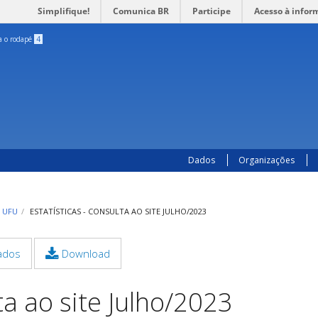
Simplifique!
Comunica BR
Participe
Acesso à infor
ra o rodapé
4
Dados
Organizações
A UFU
ESTATÍSTICAS - CONSULTA AO SITE JULHO/2023
ados
Download
ta ao site Julho/2023