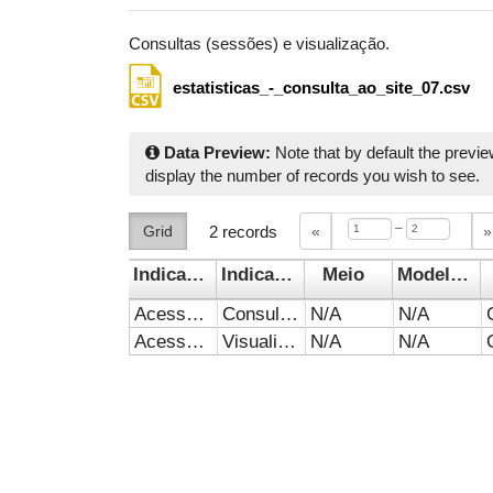
Consultas (sessões) e visualização.
estatisticas_-_consulta_ao_site_07.csv
Data Preview:
Note that by default the previe
display the number of records you wish to see.
–
Grid
2
records
«
»
Indicador 1
Indicador 2
Meio
Modelo de negócio
Acesso ao website
Consultas (Sessões)
N/A
N/A
Acesso ao website
Visualização
N/A
N/A