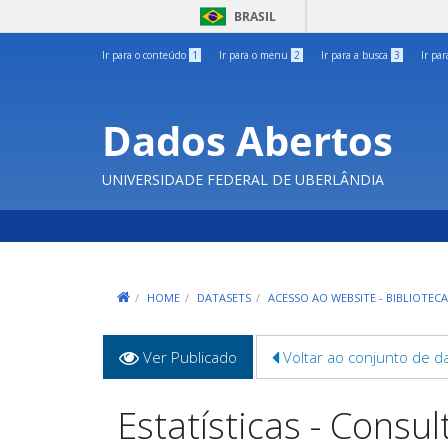
BRASIL
Ir para o conteúdo
1
Ir para o menu
2
Ir para a busca
3
Ir pa
Dados Abertos
UNIVERSIDADE FEDERAL DE UBERLÂNDIA
HOME
DATASETS
ACESSO AO WEBSITE - BIBLIOTEC
Abas
Ver Publicado
(aba
Voltar ao conjunto de d
primárias
ativa)
Estatísticas - Consul