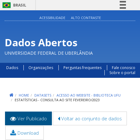
BRASIL
Simplifique!
ACESSIBILIDADE
ALTO CONTRASTE
Comunica BR
Participe
Dados Abertos
Acesso à informação
UNIVERSIDADE FEDERAL DE UBERLÂNDIA
Legislação
Canais
Dados
Organizações
Perguntas frequentes
Fale conosco
Sobre o portal
HOME
DATASETS
ACESSO AO WEBSITE - BIBLIOTECA UFU
ESTATÍSTICAS - CONSULTA AO SITE FEVEREIRO/2023
Abas
Ver Publicado
(aba
Voltar ao conjunto de dados
primárias
ativa)
Download