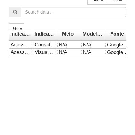
Go »
Indicador 1
Indicador 2
Meio
Modelo de negócio
Fonte
Acesso ao website
Consultas (Sessões)
N/A
N/A
Google Analytics
Acesso ao website
Visualização
N/A
N/A
Google Analytics