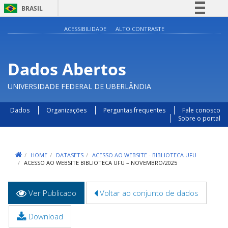
BRASIL
Simplifique!
ACESSIBILIDADE
ALTO CONTRASTE
Comunica BR
Participe
Dados Abertos
Acesso à informação
UNIVERSIDADE FEDERAL DE UBERLÂNDIA
Legislação
Canais
Dados
Organizações
Perguntas frequentes
Fale conosco
Sobre o portal
HOME
DATASETS
ACESSO AO WEBSITE - BIBLIOTECA UFU
ACESSO AO WEBSITE BIBLIOTECA UFU – NOVEMBRO/2025
Abas
Ver Publicado
(aba
Voltar ao conjunto de dados
primárias
ativa)
Download