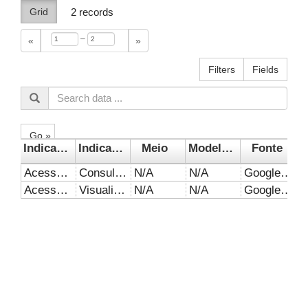
Grid
2
records
–
«
»
Filters
Fields
Go »
Indicador 1
Indicador 2
Meio
Modelo de negócio
Fonte
Acesso ao website
Consultas (Sessões)
N/A
N/A
Google Analytics
Acesso ao website
Visualização
N/A
N/A
Google Analytics