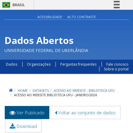
BRASIL
Simplifique!
ACESSIBILIDADE
ALTO CONTRASTE
Comunica BR
Participe
Dados Abertos
Acesso à informação
UNIVERSIDADE FEDERAL DE UBERLÂNDIA
Legislação
Canais
Dados
Organizações
Perguntas frequentes
Fale conosco
Sobre o portal
HOME
DATASETS
ACESSO AO WEBSITE - BIBLIOTECA UFU
ACESSO AO WEBSITE BIBLIOTECA UFU - JANEIRO/2024
Abas
Ver Publicado
(aba
Voltar ao conjunto de dados
primárias
ativa)
Download