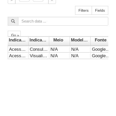
Filters
Fields
Go »
Indicador 1
Indicador 2
Meio
Modelo de negócio
Fonte
Acesso ao website
Consultas (Sessões)
N/A
N/A
Google Analytics
Acesso ao website
Visualização
N/A
N/A
Google Analytics