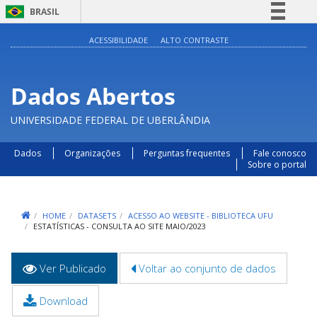
BRASIL
Simplifique!
ACESSIBILIDADE
ALTO CONTRASTE
Comunica BR
Participe
Dados Abertos
Acesso à informação
UNIVERSIDADE FEDERAL DE UBERLÂNDIA
Legislação
Canais
Dados
Organizações
Perguntas frequentes
Fale conosco
Sobre o portal
HOME
DATASETS
ACESSO AO WEBSITE - BIBLIOTECA UFU
ESTATÍSTICAS - CONSULTA AO SITE MAIO/2023
Abas
Ver Publicado
(aba
Voltar ao conjunto de dados
primárias
ativa)
Download