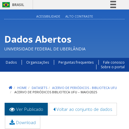
BRASIL
Simplifique!
ACESSIBILIDADE
ALTO CONTRASTE
Comunica BR
Participe
Dados Abertos
Acesso à informação
UNIVERSIDADE FEDERAL DE UBERLÂNDIA
Legislação
Canais
Dados
Organizações
Perguntas frequentes
Fale conosco
Sobre o portal
HOME
DATASETS
ACERVO DE PERIÓDICOS - BIBLIOTECA UFU
ACERVO DE PERIÓDICOS BIBLIOTECA UFU – MAIO/2025
Abas
Ver Publicado
(aba
Voltar ao conjunto de dados
primárias
ativa)
Download