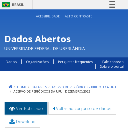
BRASIL
Simplifique!
ACESSIBILIDADE
ALTO CONTRASTE
Comunica BR
Participe
Dados Abertos
Acesso à informação
UNIVERSIDADE FEDERAL DE UBERLÂNDIA
Legislação
Canais
Dados
Organizações
Perguntas frequentes
Fale conosco
Sobre o portal
HOME
DATASETS
ACERVO DE PERIÓDICOS - BIBLIOTECA UFU
ACERVO DE PERIÓDICOS DA UFU - DEZEMBRO/2023
Abas
Ver Publicado
(aba
Voltar ao conjunto de dados
primárias
ativa)
Download