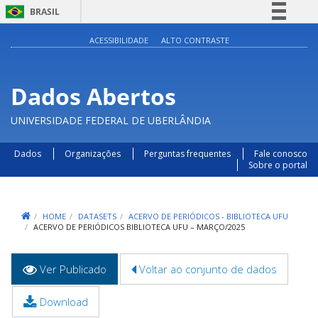
BRASIL
Simplifique!
ACESSIBILIDADE
ALTO CONTRASTE
Comunica BR
Participe
Dados Abertos
Acesso à informação
UNIVERSIDADE FEDERAL DE UBERLÂNDIA
Legislação
Canais
Dados
Organizações
Perguntas frequentes
Fale conosco
Sobre o portal
HOME
DATASETS
ACERVO DE PERIÓDICOS - BIBLIOTECA UFU
ACERVO DE PERIÓDICOS BIBLIOTECA UFU – MARÇO/2025
Abas
Ver Publicado
(aba
Voltar ao conjunto de dados
primárias
ativa)
Download