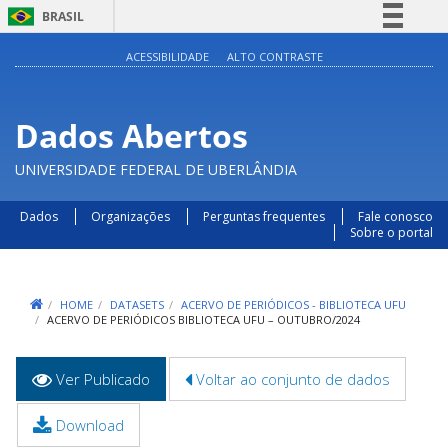
BRASIL
Simplifique!
ACESSIBILIDADE
ALTO CONTRASTE
Comunica BR
Participe
Dados Abertos
Acesso à informação
UNIVERSIDADE FEDERAL DE UBERLÂNDIA
Legislação
Canais
Dados
Organizações
Perguntas frequentes
Fale conosco
Sobre o portal
HOME
DATASETS
ACERVO DE PERIÓDICOS - BIBLIOTECA UFU
ACERVO DE PERIÓDICOS BIBLIOTECA UFU – OUTUBRO/2024
Abas
Ver Publicado
(aba
Voltar ao conjunto de dados
primárias
ativa)
Download