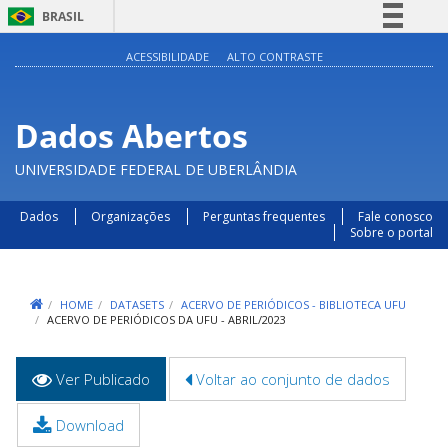
BRASIL
Simplifique!
ACESSIBILIDADE
ALTO CONTRASTE
Comunica BR
Participe
Dados Abertos
Acesso à informação
UNIVERSIDADE FEDERAL DE UBERLÂNDIA
Legislação
Canais
Dados
Organizações
Perguntas frequentes
Fale conosco
Sobre o portal
HOME
DATASETS
ACERVO DE PERIÓDICOS - BIBLIOTECA UFU
ACERVO DE PERIÓDICOS DA UFU - ABRIL/2023
Abas
Ver Publicado
(aba
Voltar ao conjunto de dados
primárias
ativa)
Download