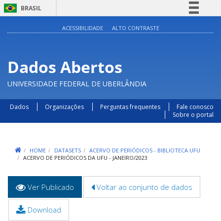
BRASIL
Simplifique!
ACESSIBILIDADE
ALTO CONTRASTE
Comunica BR
Participe
Dados Abertos
Acesso à informação
UNIVERSIDADE FEDERAL DE UBERLÂNDIA
Legislação
Canais
Dados
Organizações
Perguntas frequentes
Fale conosco
Sobre o portal
HOME
DATASETS
ACERVO DE PERIÓDICOS - BIBLIOTECA UFU
ACERVO DE PERIÓDICOS DA UFU - JANEIRO/2023
Abas
Ver Publicado
(aba
Voltar ao conjunto de dados
primárias
ativa)
Download