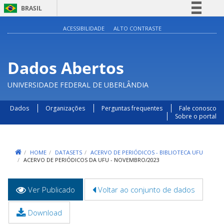
BRASIL
Simplifique!
ACESSIBILIDADE
ALTO CONTRASTE
Comunica BR
Participe
Dados Abertos
Acesso à informação
UNIVERSIDADE FEDERAL DE UBERLÂNDIA
Legislação
Canais
Dados
Organizações
Perguntas frequentes
Fale conosco
Sobre o portal
HOME
DATASETS
ACERVO DE PERIÓDICOS - BIBLIOTECA UFU
ACERVO DE PERIÓDICOS DA UFU - NOVEMBRO/2023
Abas
Ver Publicado
(aba
Voltar ao conjunto de dados
primárias
ativa)
Download