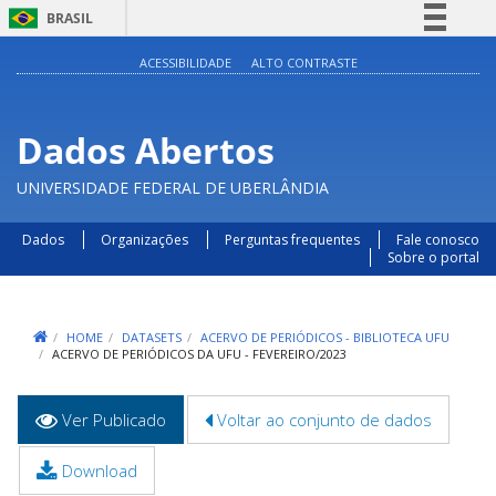
BRASIL
Simplifique!
ACESSIBILIDADE
ALTO CONTRASTE
Comunica BR
Participe
Dados Abertos
Acesso à informação
UNIVERSIDADE FEDERAL DE UBERLÂNDIA
Legislação
Canais
Dados
Organizações
Perguntas frequentes
Fale conosco
Sobre o portal
HOME
DATASETS
ACERVO DE PERIÓDICOS - BIBLIOTECA UFU
ACERVO DE PERIÓDICOS DA UFU - FEVEREIRO/2023
Abas
Ver Publicado
(aba
Voltar ao conjunto de dados
primárias
ativa)
Download