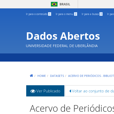
BRASIL
Ir para o conteúdo
1
Ir para o menu
2
Ir para a busca
3
Ir pa
Dados Abertos
UNIVERSIDADE FEDERAL DE UBERLÂNDIA
HOME
DATASETS
ACERVO DE PERIÓDICOS - BIBLIO
Abas
Ver Publicado
(aba
Voltar ao conjunto de d
primárias
ativa)
Acervo de Periódico