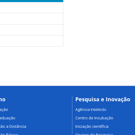
no
Pesquisa e Inovação
ação
Agência Intelecto
raduação
Centro de Incubação
ão a Distância
Iniciação científica
ão Básica
Grupos de Pesquisa