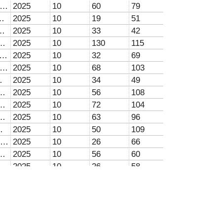
Brazil, Espaço rural, Espaço urbano, Geografia médica, Historiografia, Historiography, Medical geography, Rural space, Urban space
2025
10
60
79
nça Feminina. Gênero.
2025
10
19
51
cação, Cuidado Transicional, Equipe de Saúde, Gestão em Saúde, Health Management, Health Team, Transitional Care
2025
10
33
42
Medidas mitigadoras, Mitigating measures, Mudança do clima, Sustainable development
2025
10
130
115
úde, Barreiras de comunicação, Communication Barriers, Guiana, Host Society of Migrants, Idioma, Language, Primary Health Care, Sociedade Receptora de Migrantes
2025
10
32
69
Ambiental Rural (CAR), Controle de Qualidade Posicional, Positional quality control, Remotely piloted aircraft (RPA), Rural Environmental Registration (RER)
2025
10
68
103
tantes, Syphilis in pregnant women, UHE Belo Monte
2025
10
34
49
iente, Mental health, Preconceito etnogeográfico, Quilombolas, Racismo, Saúde mental
2025
10
56
108
tos extremos de calor, Extreme heat events, Mudanças climáticas, Processamento digital de imagens, Urban climate
2025
10
72
104
em, Image Classification, Inteligência Artificial, Remote Sensing, Sensoriamento Remoto
2025
10
63
96
Saúde da Criança, Saúde Pública, Sífilis Congênita, Syphilis Congenital
2025
10
50
109
Betty Friedan, estudios de género, estudos de gênero, existentialist feminism, Feminismo existencialista, feminismo liberal, gender studies, liberal feminism, Simone de Beauvoir
2025
10
26
66
io Ondulatório de Leste, Easterly Wave Disturbance, Rainfall, Urban climate, Wind direction
2025
10
56
60
nero, Liderança, Relações de Poder, Trabalho
2025
10
26
58
n, (Re)construction, Identidad, Identidade, Identity, Migração, Migración, Migration, Mujeres venezolanas, Mulheres venezuelanas, Venezuelan women
2025
10
24
42
e, Epidemiologia, Epidemiology, Health, SARS-CoV-2, Saúde
2025
10
83
85
álise espacial, Biological material, Epidemiologia, Epidemiology, Material biológico, Spatial analysis, Work accident
2025
10
59
49
blicas, Poluição, Public policies, Saneamento básico, Social vulnerability, Vigilância ambiental, Vulnerabilidade social
2025
10
51
76