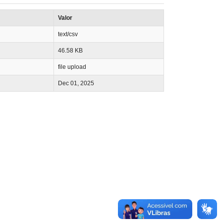
, Ensino, Gêneros, Genres, Graduate program, Nordeste, Pós-graduação, Teaching
2025
10
61
76
Valor
es, Digital technologies, Gêneros textuais, Metodologias Ativas, Multiletramentos, Multiliteracies, Tecnologias digitais, Textual genres
2025
10
38
68
 Exposição à violência, Exposure to violence, Health of the elderly, Pessoa idosa, Saúde do idoso, Social violence
2025
10
47
86
text/csv
f the elderly, Mammography, Mamografia, Mass Screening, Papanicolaou Test, Programas de rastreamento, Saúde do idoso, Teste de Papanicolaou
2025
10
39
64
46.58 KB
r causa sensível, Primary Care Sensitive Conditions, Spatial analysis
2025
10
49
78
file upload
um, Lolium multiflorum, Pre-emergence, Raphanus raphanistrum.
2025
10
88
65
emiologia, Epidemiology, Fatores sociais, Geographic Information System, Sistema de Informação Geográfica, Social factors
2025
10
54
86
Dec 01, 2025
Flow monitoring, Geotechnologies, Geotecnologias, Land use, Monitoramento da vazão, Uso da terra
2025
10
43
47
ade de Áreas Ambientais, Multicriteria Analysis, Sistema Jurídico, Territorial Planning, Vulnerability of Environmental Areas
2025
10
66
109
ras, saúde da trabalhadora, saúde ocupacional
2025
10
17
59
ômico; Fronteira; Faixa de Fronteira; Mato Grosso do Sul
2025
10
42
49
os, Mulheres negras, Regras
2025
10
32
57
nto Territorial, Zoneamento Ambiental
2025
10
49
63
raseologia, Fraseologismos Zoonímicos, Materiais didáticos, Phraseology, Teaching materials, Zoonymic phraseologisms
2025
10
11
65
isual, Lyric videos, Multimodalidade, Multimodality, Tipografia, Typography, Visual literacy
2025
10
33
100
ersalidade; Anticolonialismo; Epistemologia
2025
10
23
47
, Communicative repertoires, Ensino de inglês com crianças, Gêneros textuais, Language capacities, Poemas, Poems, Repertórios comunicativos, Teaching English with children, Textual genres
2025
10
43
98