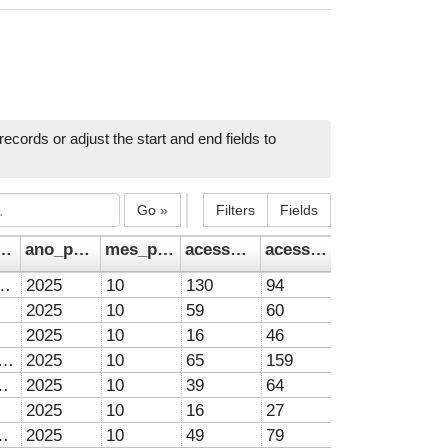
ecords or adjust the start and end fields to
Go »
Filters
Fields
ywords
ano_publicacao
mes_publicacao
acessos_arquivo
acessos_resumo
cumbens
 control, Saccharum officinarum L, Signal grass, Weed.
2025
(Stapf) R. D. Webster in peanuts
10
130
94
ANTA CATARINA, BRASIL, DE 2011 A 2023
2025
10
59
60
2025
10
16
46
s, Higher education, Mental health, Saúde mental, Sexual violence, Students, Violência sexual, Vulnerabilidade, Vulnerability
2025
10
65
159
hool, Language Policies, Linguística Aplicada, Plurilingualism, Plurilinguismo, Políticas Linguísticas, Spanish teaching
2025
10
39
64
2025
10
16
27
erium tuberculosis, Social Determinants of Health, Spatial analysis
2025
10
49
79