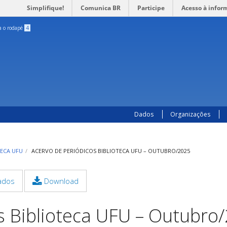
Simplifique!
Comunica BR
Participe
Acesso à infor
ra o rodapé
4
Dados
Organizações
TECA UFU
ACERVO DE PERIÓDICOS BIBLIOTECA UFU – OUTUBRO/2025
ados
Download
s Biblioteca UFU – Outubro